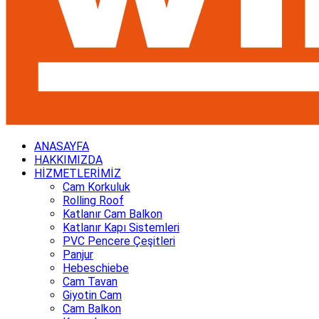
ANASAYFA
HAKKIMIZDA
HİZMETLERİMİZ
Cam Korkuluk
Rolling Roof
Katlanır Cam Balkon
Katlanır Kapı Sistemleri
PVC Pencere Çeşitleri
Panjur
Hebeschiebe
Cam Tavan
Giyotin Cam
Cam Balkon