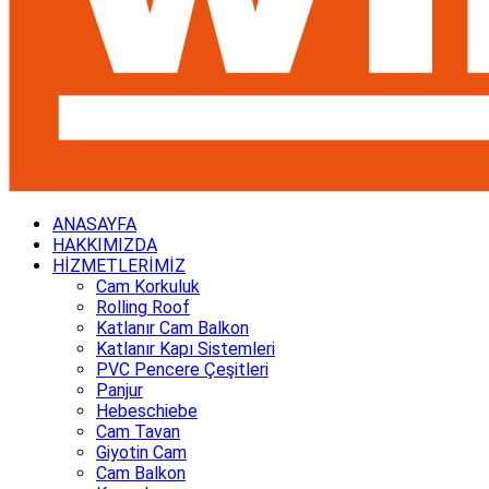
ANASAYFA
HAKKIMIZDA
HİZMETLERİMİZ
Cam Korkuluk
Rolling Roof
Katlanır Cam Balkon
Katlanır Kapı Sistemleri
PVC Pencere Çeşitleri
Panjur
Hebeschiebe
Cam Tavan
Giyotin Cam
Cam Balkon