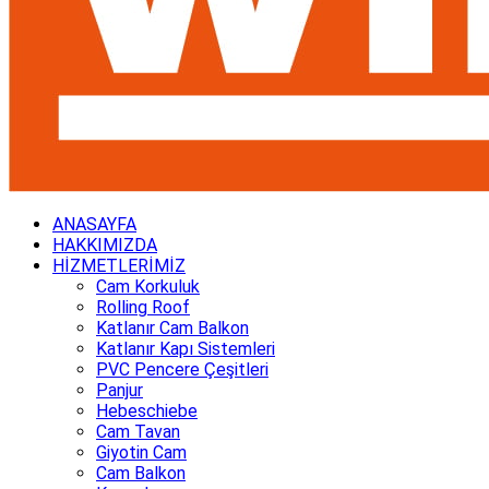
ANASAYFA
HAKKIMIZDA
HİZMETLERİMİZ
Cam Korkuluk
Rolling Roof
Katlanır Cam Balkon
Katlanır Kapı Sistemleri
PVC Pencere Çeşitleri
Panjur
Hebeschiebe
Cam Tavan
Giyotin Cam
Cam Balkon