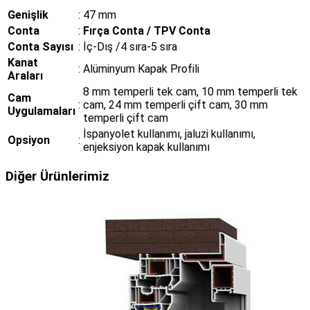
Genişlik
:
47 mm
Conta
:
Fırça Conta / TPV Conta
Conta Sayısı
:
İç-Dış /4 sıra-5 sıra
Kanat
:
Alüminyum Kapak Profili
Araları
8 mm temperli tek cam, 10 mm temperli tek
Cam
:
cam, 24 mm temperli çift cam, 30 mm
Uygulamaları
temperli çift cam
İspanyolet kullanımı, jaluzi kullanımı,
Opsiyon
:
enjeksiyon kapak kullanımı
Diğer Ürünlerimiz